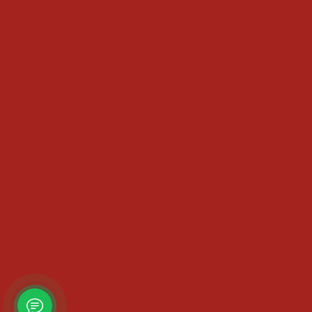
Заказ по телефону
+7(495)182-76-22
КОМ
Вся представленная на сайте информация,
Ново
касающаяся технических характеристик, наличия
на складе, стоимости товаров, носит
О Бре
информационный характер и ни при каких
Отзы
условиях не является публичной офертой,
определяемой положениями Гражданского
Конта
кодекса РФ.
Карта
Полит