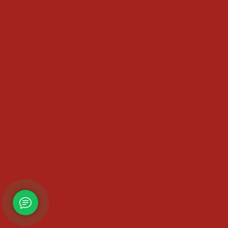
Контакты
Карта сайта
Политика конфиденциальности
ИНФОРМАЦИЯ
Гарантия
Доставка и оплата
Как сделать заказ
Обмен и возврат
Техническая документация
Вся представленная на сайте информация, касающаяся
технических характеристик, наличия на складе, стоимости
товаров, носит информационный характер и ни при каких
условиях не является публичной офертой, определяемой
положениями Гражданского кодекса РФ.
+7(495)182-76-22
0 %
2011-2026
Котлы Лемакс
Официальный диллер mosgazkotel.ru