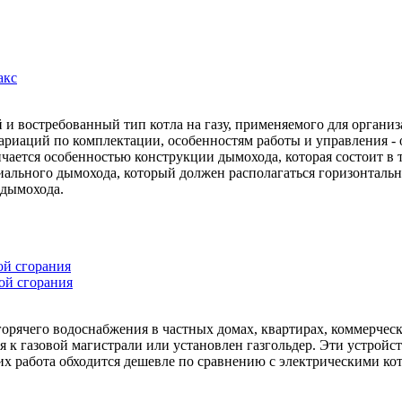
акс
и востребованный тип котла на газу, применяемого для организа
ариаций по комплектации, особенностям работы и управления -
чается особенностью конструкции дымохода, которая состоит в т
иального дымохода, который должен располагаться горизонтальн
 дымохода.
ой сгорания
ой сгорания
орячего водоснабжения в частных домах, квартирах, коммерческ
 к газовой магистрали или установлен газгольдер. Эти устройс
ь их работа обходится дешевле по сравнению с электрическими к