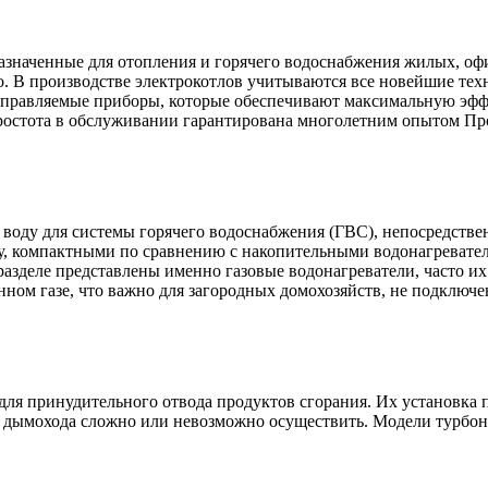
азначенные для отопления и горячего водоснабжения жилых, оф
о. В производстве электрокотлов учитываются все новейшие тех
правляемые приборы, которые обеспечивают максимальную эффе
простота в обслуживании гарантирована многолетним опытом Пр
воду для системы горячего водоснабжения (ГВС), непосредствен
у, компактными по сравнению с накопительными водонагревател
 разделе представлены именно газовые водонагреватели, часто 
енном газе, что важно для загородных домохозяйств, не подклю
для принудительного отвода продуктов сгорания. Их установка 
ж дымохода сложно или невозможно осуществить. Модели турбон