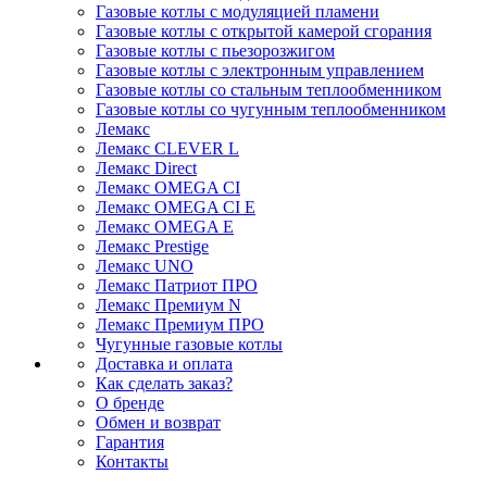
Газовые котлы с модуляцией пламени
Газовые котлы с открытой камерой сгорания
Газовые котлы с пьезорозжигом
Газовые котлы с электронным управлением
Газовые котлы со стальным теплообменником
Газовые котлы со чугунным теплообменником
Лемакс
Лемакс CLEVER L
Лемакс Direct
Лемакс OMEGA CI
Лемакс OMEGA CI E
Лемакс OMEGA E
Лемакс Prestige
Лемакс UNO
Лемакс Патриот ПРО
Лемакс Премиум N
Лемакс Премиум ПРО
Чугунные газовые котлы
Доставка и оплата
Как сделать заказ?
О бренде
Обмен и возврат
Гарантия
Контакты