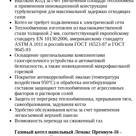
Высокий КПД за счет увеличения площади теплообмена
и применения инновационной конструкции
турбулизаторов для максимальной задержки отходящих
газов
Котел не требует подключения к электрической сети
Теплообменник изготовлен из высококачественной
стали толщиной 2 мм, соответствующей европейскому
стандарту EN 10130:2006, американскому стандарту
ASTM A 1011 и российским ГОСТ 16523-97 и ГОСТ
9045-93
Оснащение оригинальными компонентами
газогорелочного устройства и автоматикой
безопасности, а также инжекционной микрофакельной
горелкой
Покрытие антикоррозийной эмалью (температура
воздействия 950°С) и обработка ингибирующим
составом защищают теплообменник от агрессивных
факторов и растворов солей
Защита от перегрева теплообменника, прерывания тяги,
сажеобразования, задувания котла
Удобство обслуживания котла за счет применения
легкосъемной верхней панели
Возможность перехода на сжиженный газ.
Газовый котел напольный Лемакс Премиум-16 -