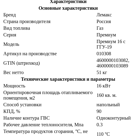
Характеристики
Основные характеристики
Бренд
Лемакс
Страна производителя
Россия
Вид топлива
Газ
Серия
Премиум
Премиум 16 с
Модель
ГГУ-19
Артикул на производстве
010308
4600000103082,
GTIN (штрихкод)
4600000103089
Вес нетто
51 кг
Технические характеристики и параметры
Мощность
16 кВт
Ориентировочная площадь отапливаемого
160 кв. м.
помещения, м2
Способ установки
напольный
КПД, %
90
Наличие контура ГВС
Одноконтурный
Рабочее давление теплоносителя, Мпа
0.3
Температура продуктов сгорания, °С, не
110 °C