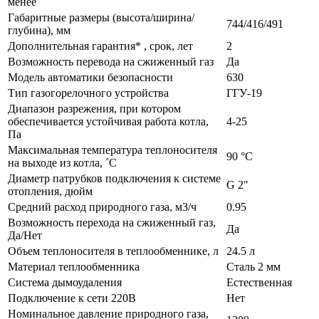
менее
Габаритные размеры (высота/ширина/
744/416/491
глубина), мм
Дополнительная гарантия* , срок, лет
2
Возможность перевода на сжиженный газ
Да
Модель автоматики безопасности
630
Тип газогорелочного устройства
ГГУ-19
Диапазон разрежения, при котором
обеспечивается устойчивая работа котла,
4-25
Па
Максимальная температура теплоносителя
90 °C
на выходе из котла, ˚С
Диаметр патрубков подключения к системе
G 2"
отопления, дюйм
Средний расход природного газа, м3/ч
0.95
Возможность перехода на сжиженный газ,
Да
Да/Нет
Объем теплоносителя в теплообменнике, л
24.5 л
Материал теплообменника
Сталь 2 мм
Система дымоудаления
Естественная
Подключение к сети 220В
Нет
Номинальное давление природного газа,