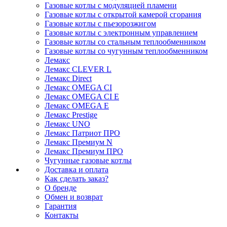
Газовые котлы с модуляцией пламени
Газовые котлы с открытой камерой сгорания
Газовые котлы с пьезорозжигом
Газовые котлы с электронным управлением
Газовые котлы со стальным теплообменником
Газовые котлы со чугунным теплообменником
Лемакс
Лемакс CLEVER L
Лемакс Direct
Лемакс OMEGA CI
Лемакс OMEGA CI E
Лемакс OMEGA E
Лемакс Prestige
Лемакс UNO
Лемакс Патриот ПРО
Лемакс Премиум N
Лемакс Премиум ПРО
Чугунные газовые котлы
Доставка и оплата
Как сделать заказ?
О бренде
Обмен и возврат
Гарантия
Контакты