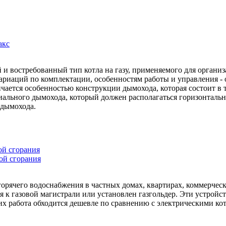
акс
и востребованный тип котла на газу, применяемого для организа
ариаций по комплектации, особенностям работы и управления -
чается особенностью конструкции дымохода, которая состоит в т
иального дымохода, который должен располагаться горизонтальн
 дымохода.
ой сгорания
ой сгорания
орячего водоснабжения в частных домах, квартирах, коммерческ
 к газовой магистрали или установлен газгольдер. Эти устройс
ь их работа обходится дешевле по сравнению с электрическими к