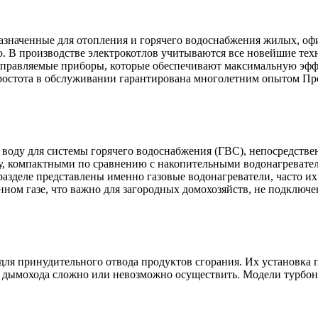
азначенные для отопления и горячего водоснабжения жилых, оф
о. В производстве электрокотлов учитываются все новейшие тех
правляемые приборы, которые обеспечивают максимальную эффе
простота в обслуживании гарантирована многолетним опытом Пр
воду для системы горячего водоснабжения (ГВС), непосредствен
у, компактными по сравнению с накопительными водонагревател
 разделе представлены именно газовые водонагреватели, часто 
енном газе, что важно для загородных домохозяйств, не подклю
для принудительного отвода продуктов сгорания. Их установка 
ж дымохода сложно или невозможно осуществить. Модели турбон