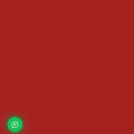
Отзывы
Контакты
Карта сайта
Политика конфиденциальности
ИНФОРМАЦИЯ
Гарантия
Доставка и оплата
Как сделать заказ
Обмен и возврат
Техническая документация
Вся представленная на сайте информация, касающаяся
технических характеристик, наличия на складе, стоимости
товаров, носит информационный характер и ни при каких
условиях не является публичной офертой, определяемой
положениями Гражданского кодекса РФ.
+7(495)182-76-22
0 %
2011-2026
Котлы Лемакс
Официальный диллер mosgazkotel.ru