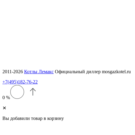
Интернет магазин
ПН-ПТ 9:00 - 20:00
СБ-ВС 9:00 - 18:00
Офис, Склад
ПН-ЧТ 9:00 - 18:00
ПТ 9:00 - 17:00
2011-2026
Котлы Лемакс
Официальный диллер mosgazkotel.ru
+7(495)182-76-22
0 %
✕
Вы добавили товар в корзину