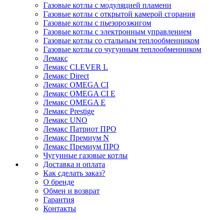
Газовые котлы с модуляцией пламени
Газовые котлы с открытой камерой сгорания
Газовые котлы с пьезорозжигом
Газовые котлы с электронным управлением
Газовые котлы со стальным теплообменником
Газовые котлы со чугунным теплообменником
Лемакс
Лемакс CLEVER L
Лемакс Direct
Лемакс OMEGA CI
Лемакс OMEGA CI E
Лемакс OMEGA E
Лемакс Prestige
Лемакс UNO
Лемакс Патриот ПРО
Лемакс Премиум N
Лемакс Премиум ПРО
Чугунные газовые котлы
Доставка и оплата
Как сделать заказ?
О бренде
Обмен и возврат
Гарантия
Контакты